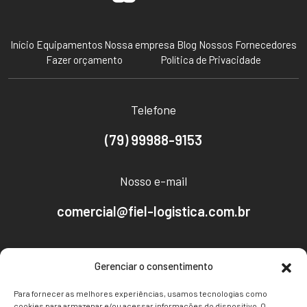
Início
Equipamentos
Nossa empresa
Blog
Nossos Fornecedores
Fazer orçamento
Política de Privacidade
Telefone
(79) 99988-9153
Nosso e-mail
comercial@fiel-logistica.com.br
Nosso endereço
Gerenciar o consentimento
Av. Empresário José Carlos Silva, 2096 - CEP:
Para fornecer as melhores experiências, usamos tecnologias como
49030-640
cookies para armazenar e/ou acessar informações do dispositivo. O