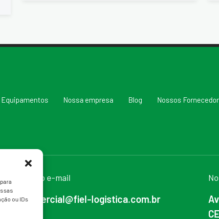
Equipamentos
Nossa empresa
Blog
Nossos Fornecedo
Nosso e-mail
No
 para
essas
comercial@fiel-logistica.com.br
Av
ção ou IDs
CE