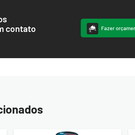
os
m contato
Fazer orçame
cionados