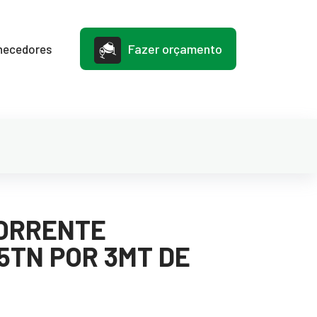
Fazer orçamento
necedores
CORRENTE
5TN POR 3MT DE