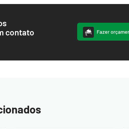
os
m contato
Fazer orçame
cionados