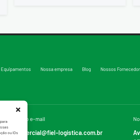
Equipamentos
Nossa empresa
Blog
Nossos Fornecedo
Nosso e-mail
No
 para
essas
comercial@fiel-logistica.com.br
Av
ção ou IDs