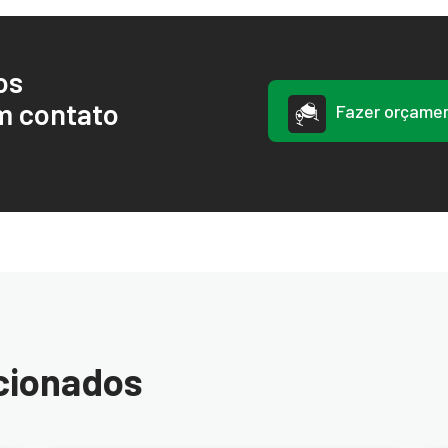
os
m contato
Fazer orçame
cionados