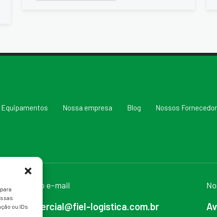
Equipamentos
Nossa empresa
Blog
Nossos Fornecedo
Nosso e-mail
No
 para
essas
comercial@fiel-logistica.com.br
Av
ção ou IDs