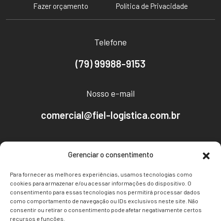
Fazer orçamento
Política de Privacidade
Telefone
(79) 99988-9153
Nosso e-mail
comercial@fiel-logistica.com.br
Nosso endereço
Gerenciar o consentimento
Av. Empresário José Carlos Silva, 2096 - CEP:
Para fornecer as melhores experiências, usamos tecnologias como
49030-640
cookies para armazenar e/ou acessar informações do dispositivo. O
consentimento para essas tecnologias nos permitirá processar dados
Bairro Farolândia, Aracaju-SE
como comportamento de navegação ou IDs exclusivos neste site. Não
consentir ou retirar o consentimento pode afetar negativamente certos
recursos e funções.