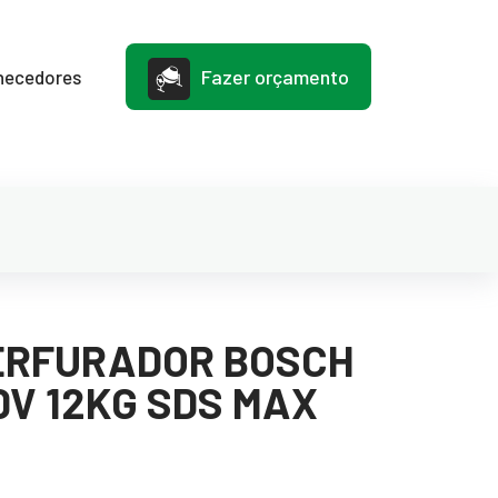
Fazer orçamento
necedores
ERFURADOR BOSCH
 DV 12KG SDS MAX