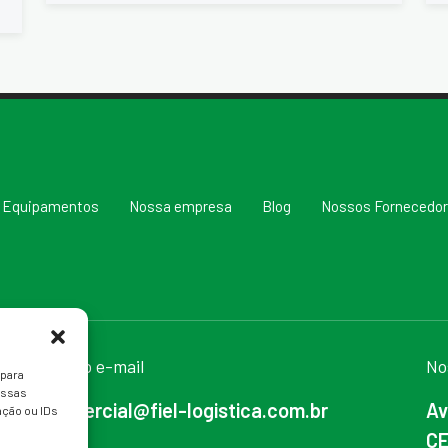
Equipamentos
Nossa empresa
Blog
Nossos Fornecedo
Nosso e-mail
No
 para
essas
comercial@fiel-logistica.com.br
Av
ção ou IDs
CE