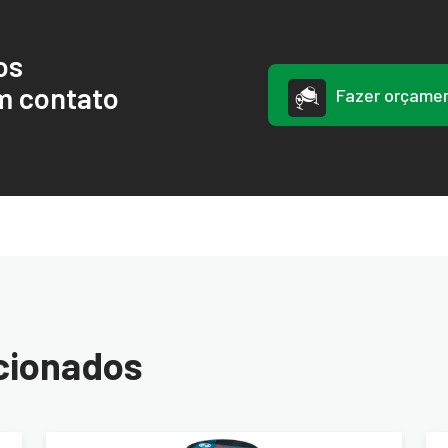
os
m contato
Fazer orçame
cionados