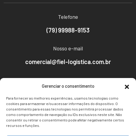
Telefone
(79) 99988-9153
Nosso e-mail
comercial@fiel-logistica.com.br
Nosso endereço
Gerenciar o consentimento
Av. Empresário José Carlos Silva, 2096 - CEP:
Para fornecer as melhores experiências, usamos tecnologias como
49030-640
cookies para armazenar e/ou acessar informações do dispositivo. O
consentimento para essas tecnologias nos permitirá processar dados
Bairro Farolândia, Aracaju-SE
como comportamento de navegação ou IDs exclusivos neste site. Não
consentir ou retirar o consentimento pode afetar negativamente certos
recursos e funções.
Redes Sociais