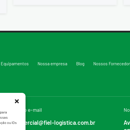
Equipamentos
Nossa empresa
Blog
Nossos Fornecedo
Nosso e-mail
No
 para
essas
comercial@fiel-logistica.com.br
Av
ção ou IDs