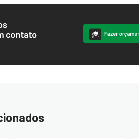
os
m contato
Fazer orçame
cionados