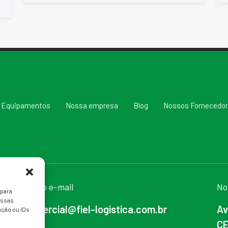
Equipamentos
Nossa empresa
Blog
Nossos Fornecedo
Nosso e-mail
No
 para
essas
comercial@fiel-logistica.com.br
Av
ção ou IDs
CE