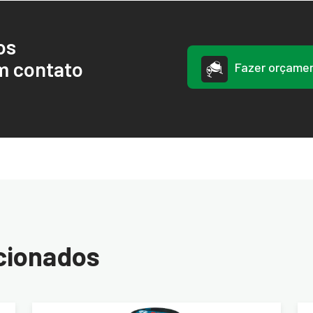
os
m contato
Fazer orçame
cionados