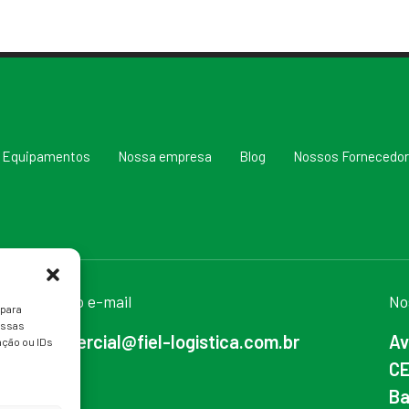
Equipamentos
Nossa empresa
Blog
Nossos Fornecedo
Nosso e-mail
No
 para
essas
comercial@fiel-logistica.com.br
Av
ção ou IDs
CE
Ba