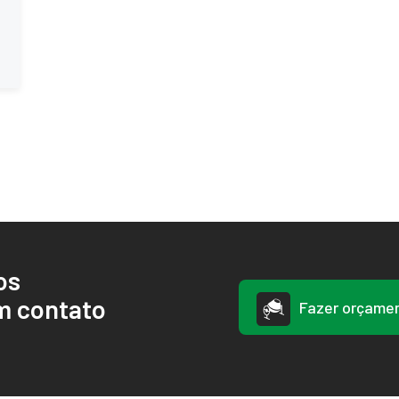
os
m contato
Fazer orçame