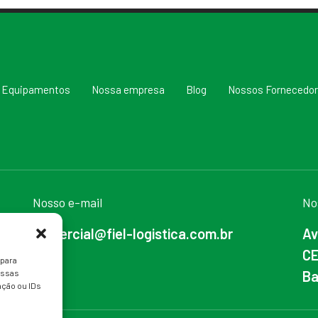
Equipamentos
Nossa empresa
Blog
Nossos Fornecedo
Nosso e-mail
No
comercial@fiel-logistica.com.br
Av
CE
 para
Ba
essas
ção ou IDs