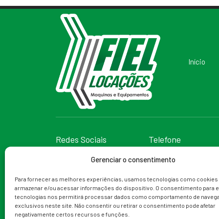
Início
Redes Sociais
Telefone
(79) 99988-9153
Gerenciar o consentimento
Para fornecer as melhores experiências, usamos tecnologias como cookies
armazenar e/ou acessar informações do dispositivo. O consentimento para 
tecnologias nos permitirá processar dados como comportamento de navega
exclusivos neste site. Não consentir ou retirar o consentimento pode afetar
negativamente certos recursos e funções.